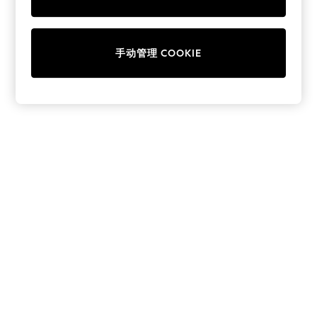
Collars & Peplums
Hello Kitty
Toy Story
手动管理 COOKIE
World Cup
THE SET
Court Classics
All Clothing
Coats & Jackets
Dresses
Dungarees
Jeans
Jumpsuits & Playsuits
Knitwear
Leggings & Joggers
Nightwear & Pyjamas
Loungewear
Schoolwear
Sets & Outfits
Shirts & Blouses