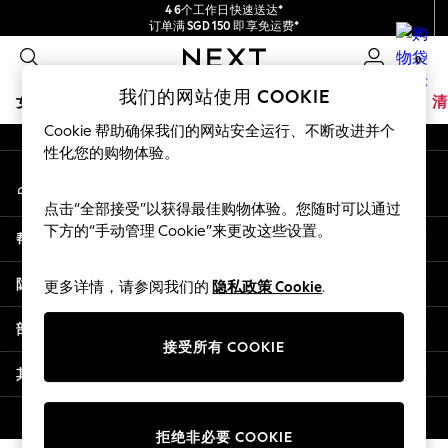
4 6个工作日快速送达*
An error occurred on client
订单满 SGD 150 即享免运费*
包含进口关税和商品及服务税 (GST)。
0
保证为最终售价
我们的社交网络
我们的网站使用 COOKIE
女孩
男孩
婴儿
女士
男士
夏季商店
家居
品牌
清
Cookie 帮助确保我们的网站安全运行、不断改进并个
GIRLS
性化您的购物体验。
我的账户
New In
登录您的账户
0-2 Years
点击“全部接受”以获得最佳购物体验。您随时可以通过
3-5 years
下方的“手动管理 Cookie”来更改这些设置。
帮助
6-8 years
9-11 years
隐私& 法律
更多详情，请参阅我们的
隐私政策 Cookie
.
12-14 years
15+ Years
部门
New In from Next
接受所有 COOKIE
Essentials
其他服务
Holiday Shop
Linen Collection
© 2026 壹零售有限公司。保留所有权利。
拒绝非必要 COOKIE
Mesh Dresses