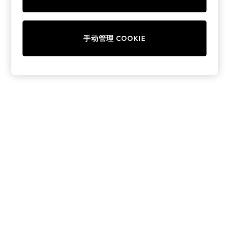
Collars & Peplums
Hello Kitty
Toy Story
手动管理 COOKIE
World Cup
THE SET
Court Classics
All Clothing
Coats & Jackets
Dresses
Dungarees
Jeans
Jumpsuits & Playsuits
Knitwear
Leggings & Joggers
Nightwear & Pyjamas
Loungewear
Schoolwear
Sets & Outfits
Shirts & Blouses