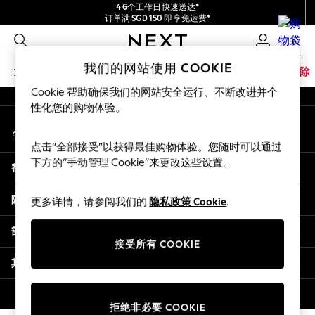
4 6个工作日快速送达*
An error occurred on client
订单满 SGD 150 即享免运费*
包含进口关税和商品及服务税 (GST)。
0
保证为最终售价
我们的社交网络
我们的网站使用 COOKIE
女孩
男孩
婴儿
女士
男士
家居
品牌
清除
Cookie 帮助确保我们的网站安全运行、不断改进并个
GIRLS
性化您的购物体验。
我的账户
New In
登录您的账户
0-2 Years
点击“全部接受”以获得最佳购物体验。您随时可以通过
3-5 years
下方的“手动管理 Cookie”来更改这些设置。
帮助
6-8 years
9-11 years
隐私& 法律
更多详情，请参阅我们的
隐私政策 Cookie
.
12-14 years
15+ Years
部门
New In from Next
接受所有 COOKIE
Essentials
其他服务
Holiday Shop
Linen Collection
© 2026 壹零售有限公司。保留所有权利。
拒绝非必要 COOKIE
Mesh Dresses