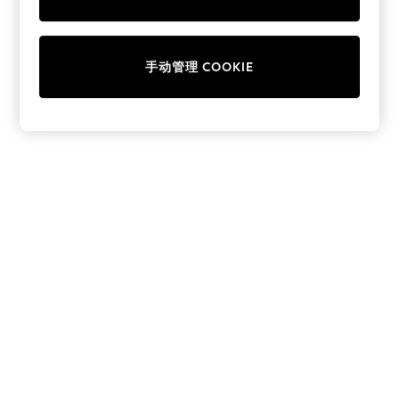
Collars & Peplums
Hello Kitty
Toy Story
手动管理 COOKIE
THE SET
All Clothing
Coats & Jackets
Dresses
Dungarees
Jeans
Jumpsuits & Playsuits
Knitwear
Leggings & Joggers
Nightwear & Pyjamas
Loungewear
Schoolwear
Sets & Outfits
Shirts & Blouses
Shorts & Skirts
Sportswear