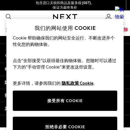
包含进口关税和商品及服务税 (GST)。
An error occurred on client
保证为最终售价
我们接受
0
我们的社交网络
我们的网站使用 COOKIE
女孩
男孩
婴儿
女士
男士
家居
品牌
清除
Cookie 帮助确保我们的网站安全运行、不断改进并个
GIRLS
性化您的购物体验。
我的账户
New In
登录您的账户
0-2 Years
点击“全部接受”以获得最佳购物体验。您随时可以通过
3-5 years
下方的“手动管理 Cookie”来更改这些设置。
帮助
6-8 years
9-11 years
隐私& 法律
更多详情，请参阅我们的
隐私政策 Cookie
.
12-14 years
15+ Years
部门
New In from Next
接受所有 COOKIE
Essentials
其他服务
Holiday Shop
Linen Collection
© 2026 壹零售有限公司。保留所有权利。
拒绝非必要 COOKIE
Mesh Dresses