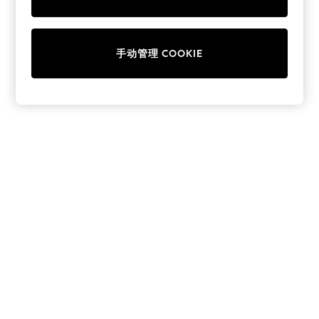
Collars & Peplums
Hello Kitty
Toy Story
手动管理 COOKIE
THE SET
All Clothing
Coats & Jackets
Dresses
Dungarees
Jeans
Jumpsuits & Playsuits
Knitwear
Leggings & Joggers
Nightwear & Pyjamas
Loungewear
Schoolwear
Sets & Outfits
Shirts & Blouses
Shorts & Skirts
Sportswear