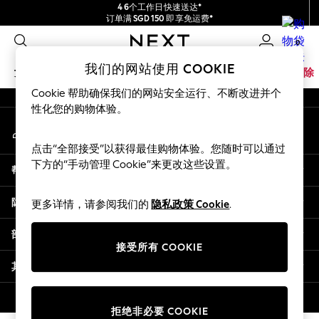
4 6个工作日快速送达*
An error occurred on client
订单满 SGD 150 即享免运费*
包含进口关税和商品及服务税 (GST)。
0
保证为最终售价
我们的社交网络
我们的网站使用 COOKIE
女孩
男孩
婴儿
女士
男士
家居
品牌
清除
Cookie 帮助确保我们的网站安全运行、不断改进并个
GIRLS
性化您的购物体验。
我的账户
New In
登录您的账户
0-2 Years
点击“全部接受”以获得最佳购物体验。您随时可以通过
3-5 years
下方的“手动管理 Cookie”来更改这些设置。
帮助
6-8 years
9-11 years
隐私& 法律
更多详情，请参阅我们的
隐私政策 Cookie
.
12-14 years
15+ Years
部门
New In from Next
接受所有 COOKIE
Essentials
其他服务
Holiday Shop
Linen Collection
© 2026 壹零售有限公司。保留所有权利。
拒绝非必要 COOKIE
Mesh Dresses