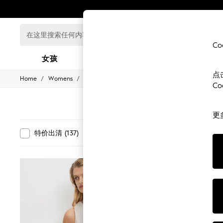
在
这
C
里
女孩
男孩
婴儿
搜
索
点
/
/
/
/
Home
Womens
Clothing
Tops
Tank-Tops
任
GIRLS
C
何
New In
0-2 Years
内
3-5 years
容...
更
6-8 years
9-11 years
尺寸
特价出清
(
137
)
新进
(
3
)
12-14 years
15+ Years
New In from Next
Essentials
Holiday Shop
Linen Collection
Mesh Dresses
Collars & Peplums
Hello Kitty