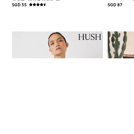
JoJo Maman Bébé
SGD 35
SGD 87
Lipsy Girl
Monsoon
River Island
BOYS
New In
0-2 Years
3-5 years
6-8 years
9-11 years
12-14 years
15+ Years
New In from Next
World Cup
Essentials
Holiday Shop
Linen Collection
Gamer
Pokemon
Toy Story
Spiderman
THE SET
All Clothing
Coats & Jackets