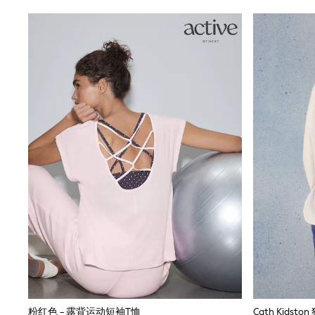
Nighties
Pyjamas
Robes
Sleepsuits
Summer Sleepwear
Socks & Tights
Thermals
All Bags & Accessories
Bags
Summer Hats & Caps
All Girls Character
Disney Princess
Gaming
Marvel
Paw Patrol
Peppa Pig
Toy Story
All Girls Brands
Next
adidas
Angel & Rocket
Baker by Ted Baker
Boden
粉红色 - 露背运动短袖T恤
Cath Kids