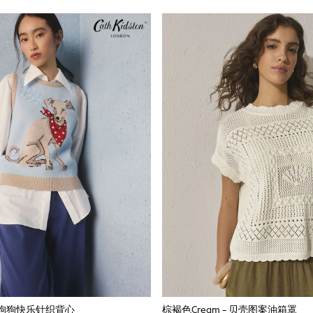
ton 狗狗快乐针织背心
棕褐色Cream - 贝壳图案油箱罩