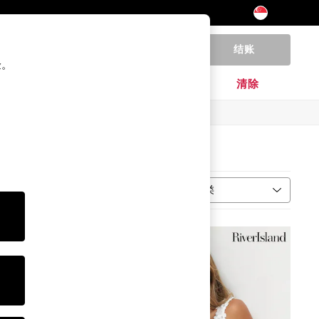
结账
0
验。
家居
品牌
清除
分类
型
更多信息