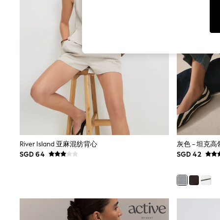
Toy Story
World Cup
THE SET
Court Classics
All Clothing
Coats & Jackets
Dresses
Dungarees
Jeans
Jumpsuits & Playsuits
Knitwear
Leggings & Joggers
Nightwear & Pyjamas
Loungewear
Schoolwear
Sets & Outfits
River Island 亚麻混纺背心
灰色 - 坦克
Shirts & Blouses
SGD 64
SGD 42
Shorts & Skirts
Sportswear
Sweatshirts & Hoodies
Swim & Beach
T-Shirts
Tops
Trousers