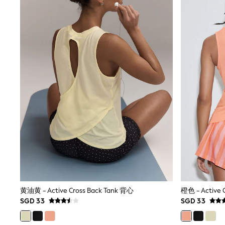
All Footwear
Boots
Sandals & Clogs
School Shoes
Shoes
Slippers
Sneakers
Wellies
Wide Fit
Sun Safe
Multipacks
Pull On
Adjustable Waist
Stretch
Easy Iron
Waterproof
Shower Resistant
All Multipacks
Multipack Leggings
Multipack Pyjamas
黄油黄 - Active Cross Back Tank 背心
橙色 - Active 
Multipack Shorts
SGD 33
SGD 33
Multipack T-Shirts
Multipack Underwear
All Underwear