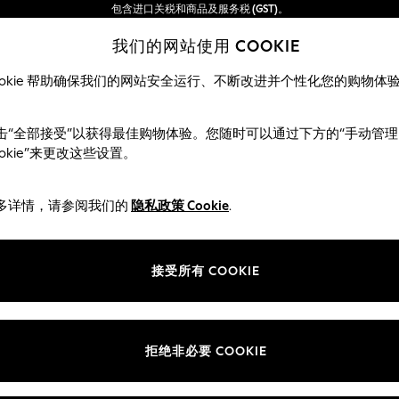
包含进口关税和商品及服务税 (GST)。
保证为最终售价
我们的网站使用 COOKIE
我们接受
ookie 帮助确保我们的网站安全运行、不断改进并个性化您的购物体
女士
男士
夏季商店
击“全部接受”以获得最佳购物体验。您随时可以通过下方的“手动管理
ookie”来更改这些设置。
女士上衣
(371)
多详情，请参阅我们的
隐私政策 Cookie
.
品牌
颜色
尺寸类
接受所有 COOKIE
拒绝非必要 COOKIE