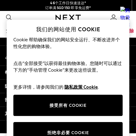
4 6个工作日快速送达*
An error occurred on client
订单满 SGD 150 即享免运费*
包含进口关税和商品及服务税 (GST)。
0
保证为最终售价
我们的社交网络
我们的网站使用 COOKIE
女孩
男孩
婴儿
女士
男士
家居
品牌
清除
Cookie 帮助确保我们的网站安全运行、不断改进并个
GIRLS
性化您的购物体验。
我的账户
New In
登录您的账户
0-2 Years
点击“全部接受”以获得最佳购物体验。您随时可以通过
3-5 years
下方的“手动管理 Cookie”来更改这些设置。
帮助
6-8 years
9-11 years
隐私& 法律
更多详情，请参阅我们的
隐私政策 Cookie
.
12-14 years
15+ Years
部门
New In from Next
接受所有 COOKIE
Essentials
其他服务
Holiday Shop
Linen Collection
© 2026 壹零售有限公司。保留所有权利。
拒绝非必要 COOKIE
Mesh Dresses