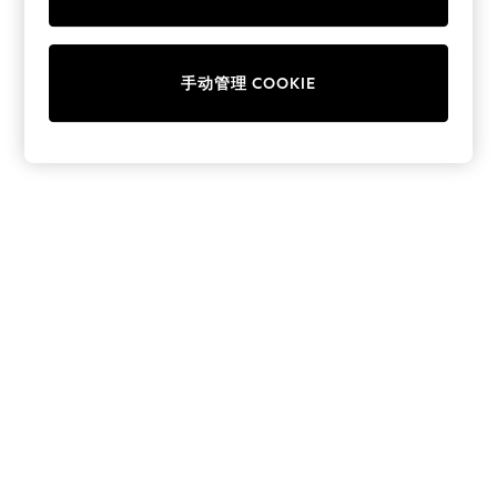
Collars & Peplums
Hello Kitty
Toy Story
手动管理 COOKIE
THE SET
All Clothing
Coats & Jackets
Dresses
Dungarees
Jeans
Jumpsuits & Playsuits
Knitwear
Leggings & Joggers
Nightwear & Pyjamas
Loungewear
Schoolwear
Sets & Outfits
Shirts & Blouses
Shorts & Skirts
Sportswear