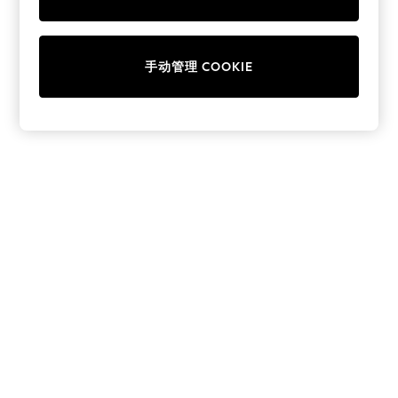
Collars & Peplums
Hello Kitty
Toy Story
手动管理 COOKIE
THE SET
All Clothing
Coats & Jackets
Dresses
Dungarees
Jeans
Jumpsuits & Playsuits
Knitwear
Leggings & Joggers
Nightwear & Pyjamas
Loungewear
Schoolwear
Sets & Outfits
Shirts & Blouses
Shorts & Skirts
Sportswear