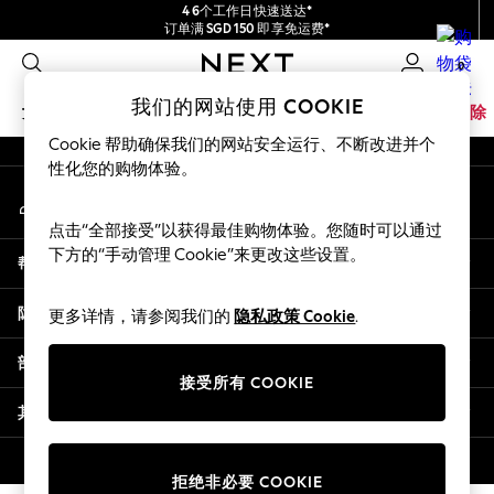
4 6个工作日快速送达*
An error occurred on client
订单满 SGD 150 即享免运费*
包含进口关税和商品及服务税 (GST)。
0
保证为最终售价
我们的社交网络
我们的网站使用 COOKIE
女孩
男孩
婴儿
女士
男士
家居
品牌
清除
Cookie 帮助确保我们的网站安全运行、不断改进并个
GIRLS
性化您的购物体验。
我的账户
New In
登录您的账户
0-2 Years
点击“全部接受”以获得最佳购物体验。您随时可以通过
3-5 years
下方的“手动管理 Cookie”来更改这些设置。
帮助
6-8 years
9-11 years
隐私& 法律
更多详情，请参阅我们的
隐私政策 Cookie
.
12-14 years
15+ Years
部门
New In from Next
接受所有 COOKIE
Essentials
其他服务
Holiday Shop
Linen Collection
© 2026 壹零售有限公司。保留所有权利。
拒绝非必要 COOKIE
Mesh Dresses