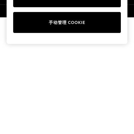
Collars & Peplums
Hello Kitty
© 2026 壹零售有限公司。保留所有权利。
Toy Story
手动管理 COOKIE
World Cup
THE SET
Court Classics
All Clothing
Coats & Jackets
Dresses
Dungarees
Jeans
Jumpsuits & Playsuits
Knitwear
Leggings & Joggers
Nightwear & Pyjamas
Loungewear
Schoolwear
Sets & Outfits
Shirts & Blouses