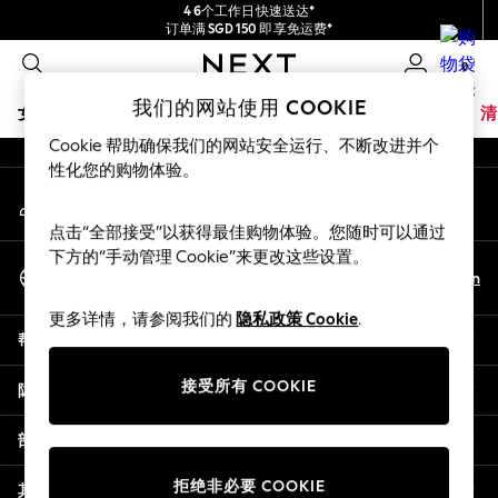
4 6个工作日快速送达*
An error occurred on client
订单满 SGD 150 即享免运费*
包含进口关税和商品及服务税 (GST)。
0
保证为最终售价
我们的社交网络
我们的网站使用 COOKIE
女孩
男孩
婴儿
女士
男士
夏季商店
家居
品牌
清
Cookie 帮助确保我们的网站安全运行、不断改进并个
GIRLS
性化您的购物体验。
我的账户
New In
登录您的账户
0-2 Years
点击“全部接受”以获得最佳购物体验。您随时可以通过
3-5 years
下方的“手动管理 Cookie”来更改这些设置。
选择语言
6-8 years
Zh
En
中文
9-11 years
更多详情，请参阅我们的
隐私政策 Cookie
.
12-14 years
帮助
15+ Years
New In from Next
接受所有 COOKIE
隐私& 法律
Essentials
Holiday Shop
部门
Linen Collection
拒绝非必要 COOKIE
Mesh Dresses
其他服务