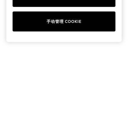
Collars & Peplums
Hello Kitty
Toy Story
手动管理 COOKIE
THE SET
All Clothing
Coats & Jackets
Dresses
Dungarees
Jeans
Jumpsuits & Playsuits
Knitwear
Leggings & Joggers
Nightwear & Pyjamas
Loungewear
Schoolwear
Sets & Outfits
Shirts & Blouses
Shorts & Skirts
Sportswear