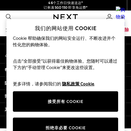
4 6个工作日快速送达*
An error occurred on client
订单满 SGD 150 即享免运费*
包含进口关税和商品及服务税 (GST)。
0
保证为最终售价
我们的社交网络
我们的网站使用 COOKIE
女孩
男孩
婴儿
女士
男士
家居
品牌
清除
Cookie 帮助确保我们的网站安全运行、不断改进并个
GIRLS
性化您的购物体验。
我的账户
New In
登录您的账户
0-2 Years
点击“全部接受”以获得最佳购物体验。您随时可以通过
3-5 years
下方的“手动管理 Cookie”来更改这些设置。
帮助
6-8 years
9-11 years
隐私& 法律
更多详情，请参阅我们的
隐私政策 Cookie
.
12-14 years
15+ Years
部门
New In from Next
接受所有 COOKIE
Essentials
其他服务
Holiday Shop
Linen Collection
© 2026 壹零售有限公司。保留所有权利。
拒绝非必要 COOKIE
Mesh Dresses