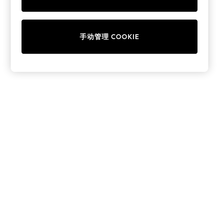
Collars & Peplums
Hello Kitty
Toy Story
手动管理 COOKIE
World Cup
THE SET
Court Classics
All Clothing
Coats & Jackets
Dresses
Dungarees
Jeans
Jumpsuits & Playsuits
Knitwear
Leggings & Joggers
Nightwear & Pyjamas
Loungewear
Schoolwear
Sets & Outfits
Shirts & Blouses