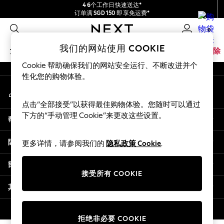
4 6个工作日快速送达*
An error occurred on client
订单满 SGD 150 即享免运费*
包含进口关税和商品及服务税 (GST)。
0
保证为最终售价
我们的社交网络
我们的网站使用 COOKIE
女孩
男孩
婴儿
女士
男士
家居
品牌
清除
Cookie 帮助确保我们的网站安全运行、不断改进并个
GIRLS
性化您的购物体验。
我的账户
New In
登录您的账户
0-2 Years
点击“全部接受”以获得最佳购物体验。您随时可以通过
3-5 years
下方的“手动管理 Cookie”来更改这些设置。
帮助
6-8 years
9-11 years
隐私& 法律
更多详情，请参阅我们的
隐私政策 Cookie
.
12-14 years
15+ Years
部门
New In from Next
接受所有 COOKIE
Essentials
其他服务
Holiday Shop
Linen Collection
© 2026 壹零售有限公司。保留所有权利。
拒绝非必要 COOKIE
Mesh Dresses