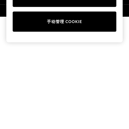
Collars & Peplums
Hello Kitty
© 2026 壹零售有限公司。保留所有权利。
Toy Story
手动管理 COOKIE
World Cup
THE SET
Court Classics
All Clothing
Coats & Jackets
Dresses
Dungarees
Jeans
Jumpsuits & Playsuits
Knitwear
Leggings & Joggers
Nightwear & Pyjamas
Loungewear
Schoolwear
Sets & Outfits
Shirts & Blouses