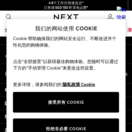
4 6个工作日快速送达*
An error occurred on client
订单满 SGD 150 即享免运费*
包含进口关税和商品及服务税 (GST)。
0
保证为最终售价
我们的社交网络
我们的网站使用 COOKIE
女孩
男孩
婴儿
女士
男士
夏季商店
家居
品牌
清
Cookie 帮助确保我们的网站安全运行、不断改进并个
GIRLS
性化您的购物体验。
我的账户
New In
登录您的账户
0-2 Years
点击“全部接受”以获得最佳购物体验。您随时可以通过
3-5 years
下方的“手动管理 Cookie”来更改这些设置。
选择语言
6-8 years
Zh
En
中文
9-11 years
更多详情，请参阅我们的
隐私政策 Cookie
.
12-14 years
帮助
15+ Years
New In from Next
接受所有 COOKIE
隐私& 法律
Essentials
Holiday Shop
部门
Linen Collection
拒绝非必要 COOKIE
Mesh Dresses
其他服务