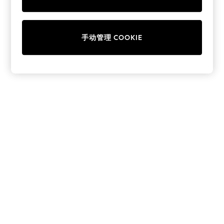
Collars & Peplums
Hello Kitty
Toy Story
手动管理 COOKIE
World Cup
THE SET
Court Classics
All Clothing
Coats & Jackets
Dresses
Dungarees
Jeans
Jumpsuits & Playsuits
Knitwear
Leggings & Joggers
Nightwear & Pyjamas
Loungewear
Schoolwear
Sets & Outfits
Shirts & Blouses