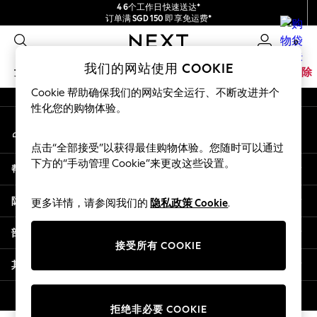
4 6个工作日快速送达*
An error occurred on client
订单满 SGD 150 即享免运费*
包含进口关税和商品及服务税 (GST)。
0
保证为最终售价
我们的社交网络
我们的网站使用 COOKIE
女孩
男孩
婴儿
女士
男士
家居
品牌
清除
Cookie 帮助确保我们的网站安全运行、不断改进并个
GIRLS
性化您的购物体验。
我的账户
New In
登录您的账户
0-2 Years
点击“全部接受”以获得最佳购物体验。您随时可以通过
3-5 years
下方的“手动管理 Cookie”来更改这些设置。
帮助
6-8 years
9-11 years
隐私& 法律
更多详情，请参阅我们的
隐私政策 Cookie
.
12-14 years
15+ Years
部门
New In from Next
接受所有 COOKIE
Essentials
其他服务
Holiday Shop
Linen Collection
© 2026 壹零售有限公司。保留所有权利。
拒绝非必要 COOKIE
Mesh Dresses