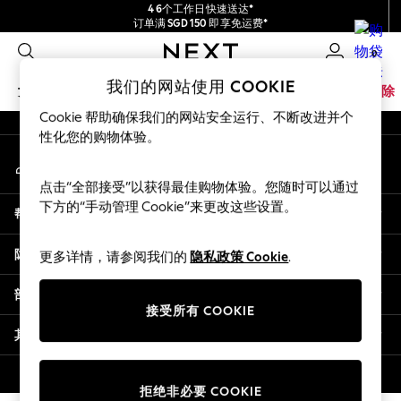
4 6个工作日快速送达*
An error occurred on client
订单满 SGD 150 即享免运费*
包含进口关税和商品及服务税 (GST)。
0
保证为最终售价
我们的社交网络
我们的网站使用 COOKIE
女孩
男孩
婴儿
女士
男士
家居
品牌
清除
Cookie 帮助确保我们的网站安全运行、不断改进并个
GIRLS
性化您的购物体验。
我的账户
New In
登录您的账户
0-2 Years
点击“全部接受”以获得最佳购物体验。您随时可以通过
3-5 years
下方的“手动管理 Cookie”来更改这些设置。
帮助
6-8 years
9-11 years
隐私& 法律
更多详情，请参阅我们的
隐私政策 Cookie
.
12-14 years
15+ Years
部门
New In from Next
接受所有 COOKIE
Essentials
其他服务
Holiday Shop
Linen Collection
© 2026 壹零售有限公司。保留所有权利。
拒绝非必要 COOKIE
Mesh Dresses