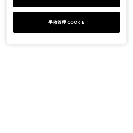
Collars & Peplums
Hello Kitty
Toy Story
手动管理 COOKIE
World Cup
THE SET
Court Classics
All Clothing
Coats & Jackets
Dresses
Dungarees
Jeans
Jumpsuits & Playsuits
Knitwear
Leggings & Joggers
Nightwear & Pyjamas
Loungewear
Schoolwear
Sets & Outfits
Shirts & Blouses