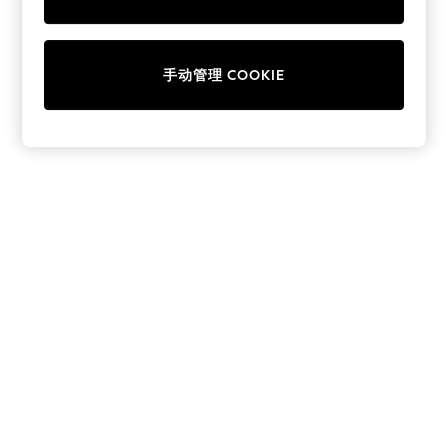
Collars & Peplums
Hello Kitty
Toy Story
手动管理 COOKIE
World Cup
THE SET
Court Classics
All Clothing
Coats & Jackets
Dresses
Dungarees
Jeans
Jumpsuits & Playsuits
Knitwear
Leggings & Joggers
Nightwear & Pyjamas
Loungewear
Schoolwear
Sets & Outfits
Shirts & Blouses