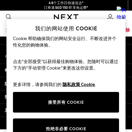
4 6个工作日快速送达*
An error occurred on client
订单满 SGD 150 即享免运费*
包含进口关税和商品及服务税 (GST)。
0
保证为最终售价
我们的社交网络
我们的网站使用 COOKIE
女孩
男孩
婴儿
女士
男士
家居
品牌
清除
Cookie 帮助确保我们的网站安全运行、不断改进并个
GIRLS
性化您的购物体验。
我的账户
New In
登录您的账户
0-2 Years
点击“全部接受”以获得最佳购物体验。您随时可以通过
3-5 years
下方的“手动管理 Cookie”来更改这些设置。
帮助
6-8 years
9-11 years
隐私& 法律
更多详情，请参阅我们的
隐私政策 Cookie
.
12-14 years
15+ Years
部门
New In from Next
接受所有 COOKIE
Essentials
其他服务
Holiday Shop
Linen Collection
© 2026 壹零售有限公司。保留所有权利。
拒绝非必要 COOKIE
Mesh Dresses