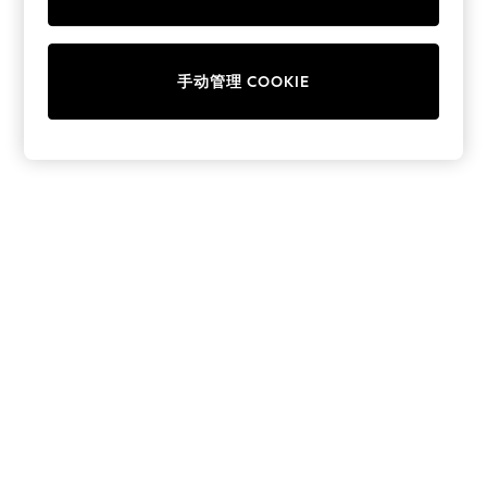
Collars & Peplums
Hello Kitty
Toy Story
手动管理 COOKIE
THE SET
All Clothing
Coats & Jackets
Dresses
Dungarees
Jeans
Jumpsuits & Playsuits
Knitwear
Leggings & Joggers
Nightwear & Pyjamas
Loungewear
Schoolwear
Sets & Outfits
Shirts & Blouses
Shorts & Skirts
Sportswear