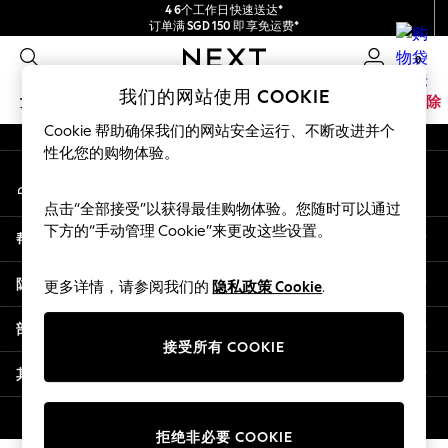
4 6个工作日快速送达*
An error occurred on client
订单满 SGD 150 即享免运费*
包含进口关税和商品及服务税 (GST)。
0
保证为最终售价
我们的社交网络
我们的网站使用 COOKIE
女孩
男孩
婴儿
女士
男士
家居
品牌
清除
Cookie 帮助确保我们的网站安全运行、不断改进并个
GIRLS
性化您的购物体验。
我的账户
New In
登录您的账户
0-2 Years
点击“全部接受”以获得最佳购物体验。您随时可以通过
3-5 years
下方的“手动管理 Cookie”来更改这些设置。
帮助
6-8 years
9-11 years
隐私& 法律
更多详情，请参阅我们的
隐私政策 Cookie
.
12-14 years
15+ Years
部门
New In from Next
接受所有 COOKIE
Essentials
其他服务
Holiday Shop
Linen Collection
© 2026 壹零售有限公司。保留所有权利。
拒绝非必要 COOKIE
Mesh Dresses